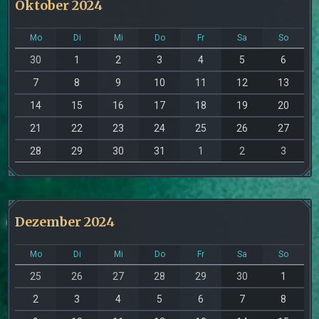
Oktober 2024
Mo
Di
Mi
Do
Fr
Sa
So
30
1
2
3
4
5
6
7
8
9
10
11
12
13
14
15
16
17
18
19
20
21
22
23
24
25
26
27
28
29
30
31
1
2
3
Dezember 2024
Mo
Di
Mi
Do
Fr
Sa
So
25
26
27
28
29
30
1
2
3
4
5
6
7
8