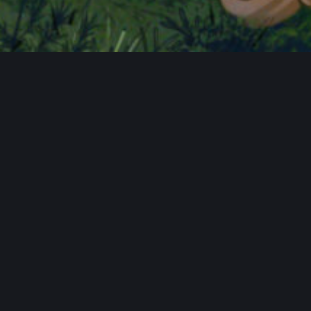
Statistik
3 Autoren
16 Termine (0,01 Termine pro Tag)
1 Kommentar
Benutzer online
1.080 Besucher
Rekord: 17 Benutzer (
1. Oktober 2023 um 20:16
)
FAQ
Hauptseite
Spendentopf
Datenschutzerklärung
Impressum