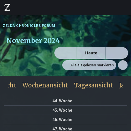
ZELDA CHRONICLES FORUM
November 2024
Heute
Alle als gelesen markieren
sicht
Wochenansicht
Tagesansicht
Jah
44. Woche
45. Woche
46. Woche
47. Woche