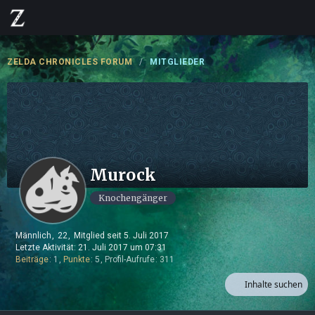
ZELDA CHRONICLES FORUM
MITGLIEDER
Murock
Knochengänger
Männlich
22
Mitglied seit 5. Juli 2017
Letzte Aktivität:
21. Juli 2017 um 07:31
Beiträge
1
Punkte
5
Profil-Aufrufe
311
Inhalte suchen