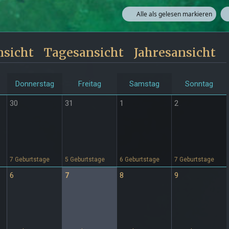
Alle als gelesen markieren
sicht
Tagesansicht
Jahresansicht
Donnerstag
Freitag
Samstag
Sonntag
30
31
1
2
7 Geburtstage
5 Geburtstage
6 Geburtstage
7 Geburtstage
6
7
8
9