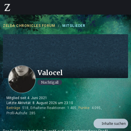
ZELDA CHRONICLES FORUM
MITGLIEDER
Valocel
Nachtigall
Mitglied seit 4. Juni 2021
Letzte Aktivität:
8. August 2026 um 23:10
Beiträge
518
Erhaltene Reaktionen
1.405
Punkte
4.095
Profil-Aufrufe
285
Inhalte suchen