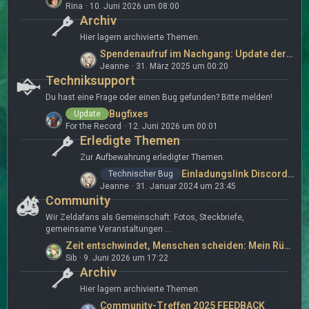
r
Rina
10. Juni 2026 um 08:00
e
ä
Archiv
t
g
z
Hier lagern archivierte Themen.
e
t
L
Spendenaufruf im Nachgang: Update der Forensoftware
e
Jeanne
31. März 2025 um 00:20
e
B
Techniksupport
t
e
z
Du hast eine Frage oder einen Bug gefunden? Bitte melden!
i
t
L
Bugfixes
Update
t
e
For the Record
12. Juni 2026 um 00:01
e
r
B
Erledigte Themen
t
ä
e
z
Zur Aufbewahrung erledigter Themen.
g
i
t
e
L
Einladungslink Discord ungültig
Technischer Bug
t
e
Jeanne
31. Januar 2024 um 23:45
e
r
B
Community
t
ä
e
z
Wir Zeldafans als Gemeinschaft: Fotos, Steckbriefe,
g
i
t
gemeinsame Veranstaltungen ...
e
t
e
L
Zeit entschwindet, Menschen scheiden: Mein Rücktritt aus dem ZC-Team
r
B
Sib
9. Juni 2026 um 17:22
e
ä
e
Archiv
t
g
i
z
Hier lagern archivierte Themen.
e
t
t
L
Community-Treffen 2025 FEEDBACK