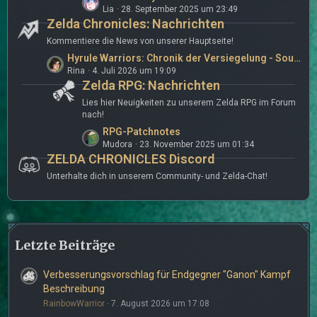
r
e
Lia
28. September 2025 um 23:49
e
ä
B
Zelda Chronicles: Nachrichten
t
g
e
z
Kommentiere die News von unserer Hauptseite!
e
i
t
L
Hyrule Warriors: Chronik der Versiegelung - Soundtrack bei Nintendo Music
t
e
Rina
4. Juli 2026 um 19:09
e
r
B
Zelda RPG: Nachrichten
t
ä
e
z
Lies hier Neuigkeiten zu unserem Zelda RPG im Forum
g
i
t
nach!
e
t
e
L
RPG-Patchnotes
r
B
Mudora
23. November 2025 um 01:34
e
ä
e
ZELDA CHRONICLES Discord
t
g
i
z
Unterhalte dich in unserem Community- und Zelda-Chat!
e
t
t
r
e
ä
B
g
e
e
Letzte Beiträge
i
t
r
Verbesserungsvorschlag für Endgegner "Ganon" Kampf
ä
Beschreibung
g
RainbowWarrior
7. August 2026 um 17:08
e