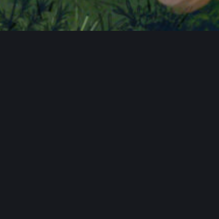
Benutzer online in diesem Forum
2 Besucher
FAQ
Hauptseite
Spendentopf
Datenschutzerklärung
Impressum