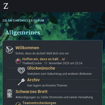
ZELDA CHRONICLES FORUM
Allgemeines
Willkommen
Schön, dass du da bist! Stell dich uns vor.
L
Hoffen wir, dass es hält... o/
TheMadZocker
11. November 2025 um 23:24
e
Glückwünsche
t
z
Gratuliere zum Geburtstag und anderen Anlässen.
t
Archiv
e
Hier lagern archivierte Themen.
B
Schwarzes Brett
e
i
Ankündigungen zu Zelda Chronicles und seiner Verwaltung.
t
L
Teamentscheidungen