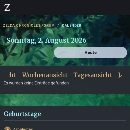
ZELDA CHRONICLES FORUM
KALENDER
Sonntag, 2. August 2026
Heute
sicht
Wochenansicht
Tagesansicht
Jah
Es wurden keine Einträge gefunden.
Geburtstage
Arbalestes