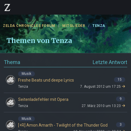
ZELDA CHRONICLES FORUM
MITGLIEDER
TENZA
Themen von Tenza
Thema
Letzte Antwort
Musik
15
Freshe Beats und deepe Lyrics
Tenza
7. August 2012 um 17:25
9
Seitenladefehler mit Opera
Tenza
27. März 2010 um 13:23
Musik
3
[+R] Amon Amarth - Twilight of the Thunder God