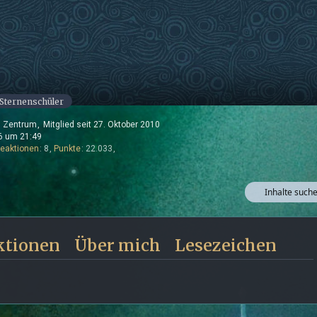
Sternenschüler
 Zentrum
Mitglied seit 27. Oktober 2010
6 um 21:49
Reaktionen
8
Punkte
22.033
Inhalte such
ktionen
Über mich
Lesezeichen