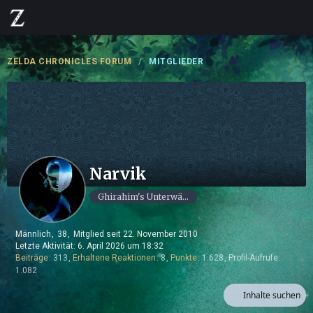
ZELDA CHRONICLES FORUM
MITGLIEDER
Narvik
Ghirahim's Unterwäsche-Dieb
Männlich
38
Mitglied seit 22. November 2010
Letzte Aktivität:
6. April 2026 um 18:32
Beiträge
313
Erhaltene Reaktionen
8
Punkte
1.628
Profil-Aufrufe
1.082
Inhalte suchen