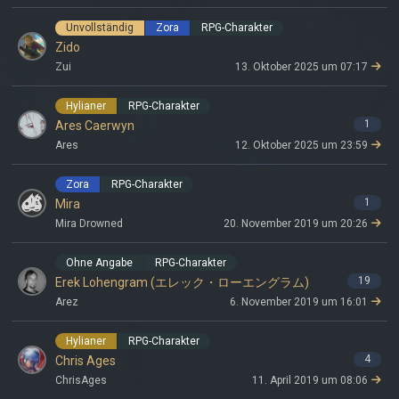
Unvollständig
Zora
RPG-Charakter
Zido
Zui
13. Oktober 2025 um 07:17
Hylianer
RPG-Charakter
1
Ares Caerwyn
Ares
12. Oktober 2025 um 23:59
Zora
RPG-Charakter
1
Mira
Mira Drowned
20. November 2019 um 20:26
Ohne Angabe
RPG-Charakter
19
Erek Lohengram (エレック・ローエングラム)
Arez
6. November 2019 um 16:01
Hylianer
RPG-Charakter
4
Chris Ages
ChrisAges
11. April 2019 um 08:06