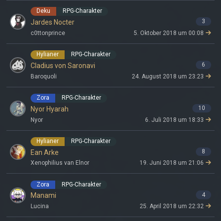
Deku
RPG-Charakter
3
Jardes Nocter
c0ttonprince
5. Oktober 2018 um 00:08
Hylianer
RPG-Charakter
6
Cladius von Saronavi
Baroquoli
24. August 2018 um 23:23
Zora
RPG-Charakter
10
Nyor Hyarah
Nyor
6. Juli 2018 um 18:33
Hylianer
RPG-Charakter
8
Ean Arke
Xenophilius van Elnor
19. Juni 2018 um 21:06
Zora
RPG-Charakter
4
Manami
Lucina
25. April 2018 um 22:32