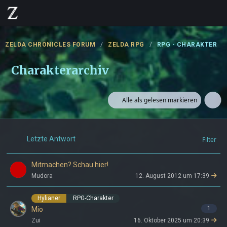
ZELDA CHRONICLES FORUM
ZELDA RPG
RPG - CHARAKTER
Charakterarchiv
Alle als gelesen markieren
Letzte Antwort
Filter
Mitmachen? Schau hier!
Mudora
12. August 2012 um 17:39
Hylianer
RPG-Charakter
1
Mio
Zui
16. Oktober 2025 um 20:39