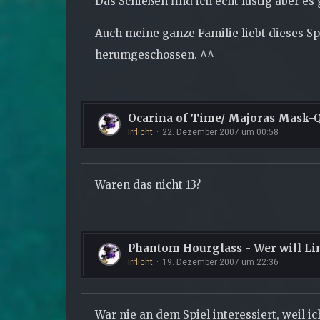
Das Schießen find ich echt lustig aber es g
Auch meine ganze Familie liebt dieses Sp
herumgeschossen. ^^
Ocarina of Time/ Majoras Mask-
Irrlicht
22. Dezember 2007 um 00:58
Waren das nicht 13?
Phantom Hourglass - Wer will Li
Irrlicht
19. Dezember 2007 um 22:36
War nie an dem Spiel interessiert, weil i