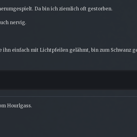
herumgespielt. Da bin ich ziemlich oft gestorben.
uch nervig.
e ihn einfach mit Lichtpfeilen gelähmt, bin zum Schwanz g
om Hourlgass.