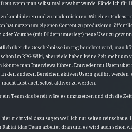
gefreut wenn man selbst mal erwähnt wurde. Fände ich für 
 zu kombinieren und zu modernisieren. Mit einer Podcast
n hat nutzen um eigenen Content zu produzieren, öffentli
n oder Youtube (mit Bildern unterlegt) neue User zu gewinn
hentlich über die Geschehnisse im rpg berichtet wird, man 
schon im RPG Wiki, aber viele haben keine Zeit mehr um vi
 könnte man Interviews führen. Entweder mit Usern über ih
s in den anderen Bereichen aktiven Usern geführt werden,
 macht Lust auch selbst aktiver zu werden.
 ein Team das bereit wäre es umzusetzen und sich die Zei
ier nicht viel dazu sagen weil ich nur selten reinschaue.
iat (das Team arbeitet dran und es wird auch schon wiede