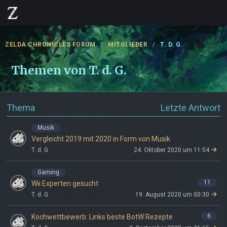
ZELDA CHRONICLES FORUM
MITGLIEDER
T. D. G.
Themen von T. d. G.
Thema
Letzte Antwort
Musik
Vergleicht 2019 mit 2020 in Form von Musik
T. d. G.
24. Oktober 2020 um 11:04
Gaming
11
Wii Experten gesucht
T. d. G.
19. August 2020 um 00:30
6
Kochwettbewerb: Links beste BotW Rezepte