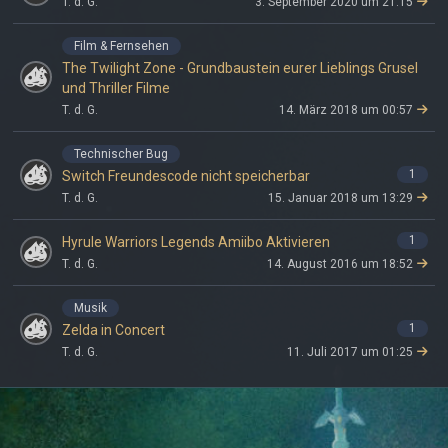
T. d. G.
3. September 2020 um 21:15
Film & Fernsehen
The Twilight Zone - Grundbaustein eurer Lieblings Grusel
und Thriller Filme
T. d. G.
14. März 2018 um 00:57
Technischer Bug
1
Switch Freundescode nicht speicherbar
T. d. G.
15. Januar 2018 um 13:29
1
Hyrule Warriors Legends Amiibo Aktivieren
T. d. G.
14. August 2016 um 18:52
Musik
1
Zelda in Concert
T. d. G.
11. Juli 2017 um 01:25