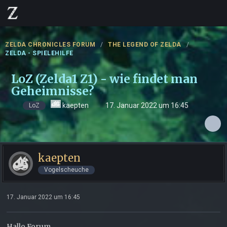
ZELDA CHRONICLES FORUM
THE LEGEND OF ZELDA
ZELDA - SPIELEHILFE
LoZ (Zelda1 Z1) - wie findet man
Geheimnisse?
kaepten
17. Januar 2022 um 16:45
LoZ
kaepten
Vogelscheuche
17. Januar 2022 um 16:45
Hallo Forum