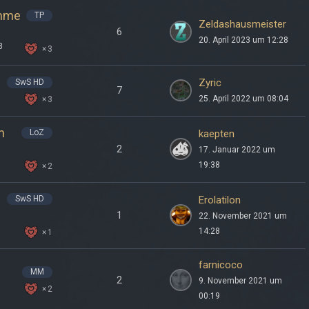
omme
TP
Zeldashausmeister
6
20. April 2023 um 12:28
8
3
Zyric
SwS HD
7
25. April 2022 um 08:04
3
n
LoZ
kaepten
2
17. Januar 2022 um
19:38
2
SwS HD
Erolatilon
1
22. November 2021 um
14:28
1
farnicoco
MM
2
9. November 2021 um
2
00:19