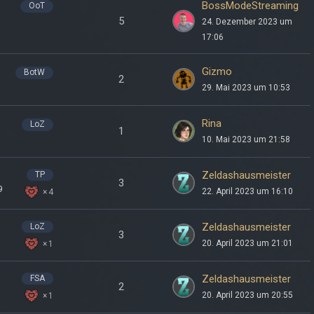
BossModeStreaming
OoT
5
24. Dezember 2023 um
17:06
Gizmo
BotW
2
29. Mai 2023 um 10:53
Rina
LoZ
1
10. Mai 2023 um 21:58
Zeldashausmeister
TP
3
9
22. April 2023 um 16:10
4
Zeldashausmeister
LoZ
3
20. April 2023 um 21:01
1
Zeldashausmeister
FSA
2
20. April 2023 um 20:55
1