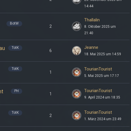
14:44
Thallalin
BotW
2
8. Oktober 2025 um
21:40
Jeanne
au
TotK
6
18. Mai 2025 um 14:59
TourianTourist
TotK
1
5. Mai 2025 um 17:17
TourianTourist
ht
PH
1
9. April 2024 um 18:35
TourianTourist
TotK
2
1. März 2024 um 23:49