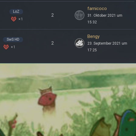
farnicoco
LoZ
2
31. Oktober 2021 um
1
15:32
Bengy
SwS HD
2
23. September 2021 um
1
17:25