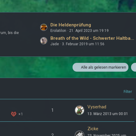
L
Die Heldenprüfung
Erolatilon
21. April 2023 um 19:19
e
um, bis die
t
Breath of the Wild - Schwerter Haltbarkeit Guide
Jade
3. Februar 2019 um 11:56
z
t
e
B
Alle als gelesen markieren
e
i
t
r
Filter
ä
g
Vyserhad
1
e
13. März 2013 um 00:01
1
Zicke
2
23. November 2025 um