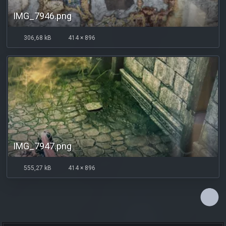
IMG_7946.png
306,68 kB
414 × 896
IMG_7947.png
555,27 kB
414 × 896