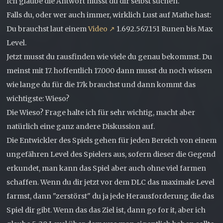
Ich glaube die Antwort musst du dir selbst suchen.
Falls du, oder wer auch immer, wirklich Lust auf Mathe hast:
Du brauchst laut einem
Video
1.692.567.151 Runen bis Max
Level.
Jetzt musst du rausfinden wie viele du genau bekommst. Du
meinst mit 17. hoffentlich 17.000 dann musst du noch wissen
wie lange du für die 17k brauchst und dann kommt das
wichtigste: Wieso?
Die Wieso? Frage halte ich für sehr wichtig, macht aber
natürlich eine ganz andere Diskussion auf.
Die Entwickler des Spiels gehen für jeden Bereich von einem
ungefähren Level des Spielers aus, sofern dieser die Gegend
erkundet, man kann das Spiel aber auch ohne viel farmen
schaffen. Wenn du dir jetzt vor dem DLC das maximale Level
farmst, dann "zerstörst" du ja jede Herausforderung die das
Spiel dir gibt. Wenn das das Ziel ist, dann go for it, aber ich