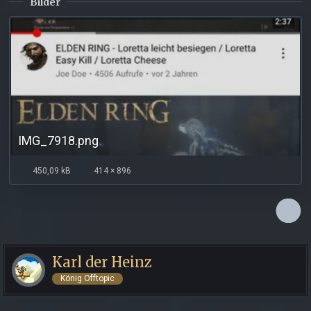
Bilder
IMG_7918.png
450,09 kB
414 × 896
Karl der Heinz
König Offtopic