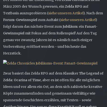
März 2005 der Wunsch gewesen, ein
Zelda RPG
auf
Textbasis auszuprobieren (
siehe unseren Artikel
). Nach dem
Forum-Gewinnspiel
zum Auftakt (
siehe unseren Artikel
)
folgt darum das nächste Event zum
Jubiläum
: ein
Fanart-
Gewinnspiel
mit Fokus auf dem Rollenspiel! Auf den Tag
genau vor zwanzig Jahren ist es nämlich nach einiger
Vorbereitung eröffnet worden - und bis heute das
Herzstück.
Zwar basiert das Zelda RPG auf dem Klassiker
The Legend of
Zelda: Ocarina of Time
, aber es ist offen für alle möglichen
Ideen und vor allem ein Ort, an dem sich zahlreiche kreative
Köpfe zusammenfinden und gemeinsam vielfältige wie
spannende Geschichten erzählen, mit Texten - sowie
darüber hinaus. Um genau diese Kreativität soll es gehen.