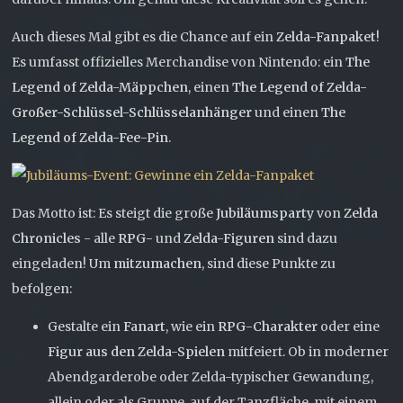
Auch dieses Mal gibt es die Chance auf ein
Zelda-Fanpaket
!
Es umfasst offizielles Merchandise von Nintendo: ein
The
Legend of Zelda-Mäppchen
, einen
The Legend of Zelda-
Großer-Schlüssel-Schlüsselanhänger
und einen
The
Legend of Zelda-Fee-Pin
.
Das Motto ist: Es steigt die große
Jubiläumsparty
von
Zelda
Chronicles
- alle
RPG-
und
Zelda-Figuren
sind dazu
eingeladen! Um
mitzumachen
, sind diese Punkte zu
befolgen:
Gestalte ein
Fanart
, wie ein
RPG-Charakter
oder eine
Figur aus den Zelda-Spielen
mitfeiert. Ob in moderner
Abendgarderobe oder Zelda-typischer Gewandung,
allein oder als Gruppe, auf der Tanzfläche, mit einem