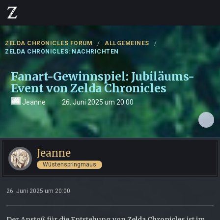
ZELDA CHRONICLES FORUM
ALLGEMEINES
ZELDA CHRONICLES: NACHRICHTEN
Fanart-Gewinnspiel: Jubiläums-
Event von Zelda Chronicles
Jeanne
26. Juni 2025 um 20:00
Jeanne
Wüstenspringmaus
26. Juni 2025 um 20:00
Der Anstoß für die Entstehung von
Zelda Chronicles
ist im