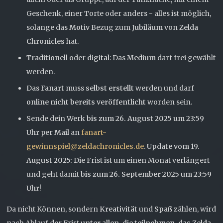
Geschenk, einer Torte oder anders - alles ist möglich,
solange das
Motiv
Bezug zum
Jubiläum
von
Zelda
Chronicles
hat.
Traditionell
oder
digital
: Das
Medium
darf frei gewählt
werden.
Das
Fanart
muss
selbst erstellt
werden und darf
online nicht bereits veröffentlicht
worden sein.
Sende dein Werk
bis zum 26. August 2025 um 23:59
Uhr
per
Mail
an
fanart-
gewinnspiel@zeldachronicles.de
.
Update vom 19.
August 2025:
Die Frist ist um einen Monat verlängert
und geht damit
bis zum 26. September 2025 um 23:59
Uhr
!
Da nicht Können, sondern
Kreativität
und
Spaß
zählen, wird