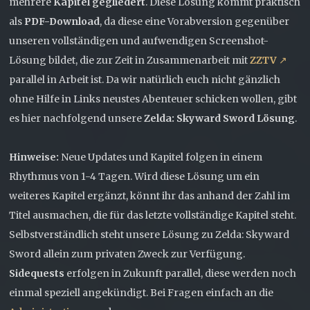
mehrere
Kapitel gegliedert
. Diese Lösung kommt praktisch
als
PDF-Download
, da diese eine Vorabversion gegenüber
unseren vollständigen und aufwendigen Screenshot-
Lösung bildet, die zur Zeit in Zusammenarbeit mit
ZZTV
parallel in Arbeit ist. Da wir natürlich euch nicht gänzlich
ohne Hilfe in Links neustes Abenteuer schicken wollen, gibt
es hier nachfolgend unsere
Zelda: Skyward Sword Lösung
.
Hinweise:
Neue Updates und Kapitel folgen in einem
Rhythmus von 1-4 Tagen. Wird diese Lösung um ein
weiteres Kapitel ergänzt, könnt ihr das anhand der Zahl im
Titel ausmachen, die für das letzte vollständige Kapitel steht.
Selbstverständlich steht unsere Lösung zu Zelda: Skyward
Sword allein zum privaten Zweck zur Verfügung.
Sidequests
erfolgen in Zukunft parallel, diese werden noch
einmal speziell angekündigt. Bei Fragen einfach an die