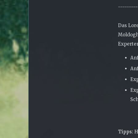
---------
Das Lore
Moldogha
Experten
Anf
Anf
Exp
Exp
Sc
Tipps:
Ha