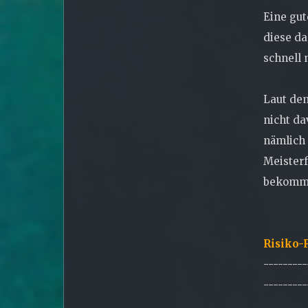
Eine gut
diese da
schnell 
Laut dem
nicht da
nämlich 
Meisterf
bekomm
Risiko-
---------
---------