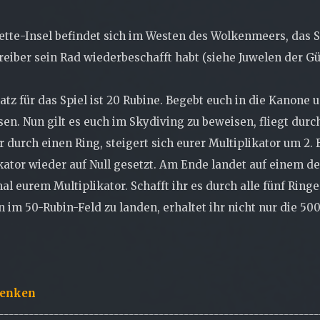
ette-Insel befindet sich im Westen des Wolkenmeers, das Sp
eiber sein Rad wiederbeschafft habt (siehe Juwelen der Gü
atz für das Spiel ist 20 Rubine. Begebt euch in die Kanone
en. Nun gilt es euch im Skydiving zu beweisen, fliegt durch
hr durch einen Ring, steigert sich eurer Multiplikator um 2. 
kator wieder auf Null gesetzt. Am Ende landet auf einem der
al eurem Multiplikator. Schafft ihr es durch alle fünf Ringe
 im 50-Rubin-Feld zu landen, erhaltet ihr nicht nur die 5
!
Lenken
----------------------------------------------------------------