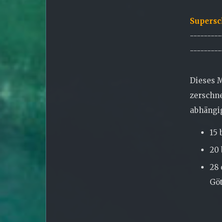
Supersc
---------
---------
Dieses M
zerschne
abhängig
15 
20 
28 
Göt