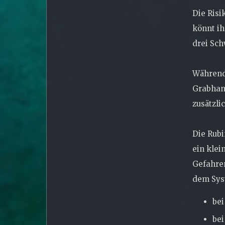
Die Risi
könnt ih
drei Sch
Während 
Grabhand
zusätzli
Die Rubi
ein klei
Gefahren
dem Sys
bei
bei