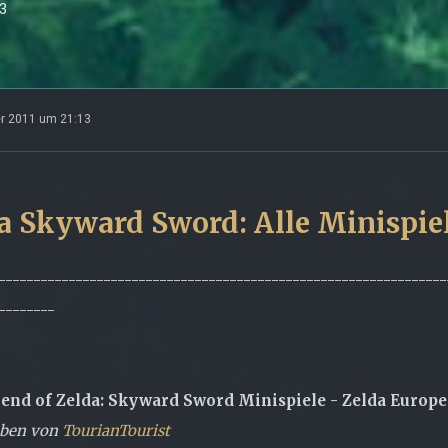
3
r 2011 um 21:13
a Skyward Sword: Alle Minispi
----------------------------------------------------------------
--------
end of Zelda: Skyward Sword Minispiele - Zelda Europe
eben von
TourianTourist