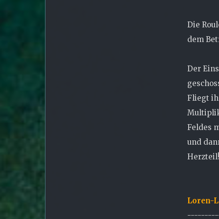
Die Roul
dem Betr
Der Eins
geschoss
Fliegt i
Multipli
Feldes m
und dann
Herzteil
Loren-
---------