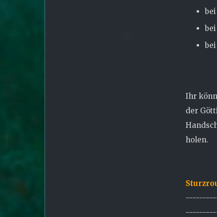
bei
bei
bei
Ihr kön
der Gött
Handschu
holen.
Sturzro
---------
---------