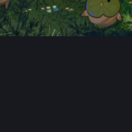
FAQ
Hauptseite
Spendentopf
Datenschutzerklärung
Impressum
Community-Software:
WoltLab Suite™