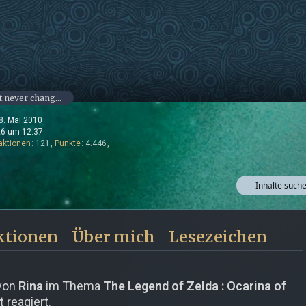
May it never change us.
28. Mai 2010
26 um 12:37
aktionen
121
Punkte
4.446
Inhalte such
ktionen
Über mich
Lesezeichen
 von
Rina
im Thema
The Legend of Zelda : Ocarina of
t
reagiert.