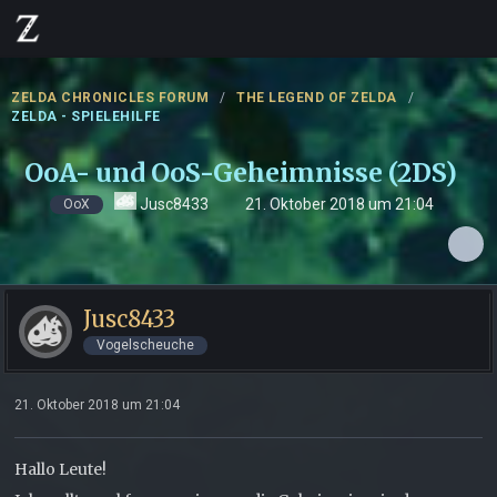
ZELDA CHRONICLES FORUM
THE LEGEND OF ZELDA
ZELDA - SPIELEHILFE
OoA- und OoS-Geheimnisse (2DS)
Jusc8433
21. Oktober 2018 um 21:04
OoX
Jusc8433
Vogelscheuche
21. Oktober 2018 um 21:04
Hallo Leute!