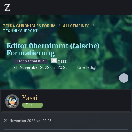
ZELDA CHRONICLES FORUM
ALLGEMEINES
TECHNIKSUPPORT
Editor übernimmt (falsche)
Formatierung
Yassi
Technischer Bug
21. November 2022 um 20:25
Unerledigt
Yassi
Tatakae!
21. November 2022 um 20:25