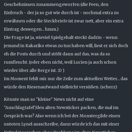
Geschehnissen zusammengeworfen (die Feen, den
Einbruch - der ja so gut wie durch ist - nochmal extra zu
erwähnen oder die Steckbriefe ist zwar nett, aber ein extra
Eintrag deswegen... hmm.)
Die Frage ist ja, wieviel Spielgehalt steckt dadrin - wenn
jemand in Kakariko etwas zu tun haben will, liest er sich doch
eh die Posts durch und stößt dann auf das, was da so
rumfleucht. (oder eben nicht, weil Lucien ja auch schon
wieder über alle Berge ist. :D )
Im Moment fehlt mir nur die Zeile zum aktuellen Wetter... das
würde den Riesenaufwand vielleicht versüßen. (scherz)
Könnte man so "kleine" News nicht auf eine
"Anschlagtafel"/den alten Newsticker packen, die mal im
Gespräch war? Also wenn ich bei der Monstergilde einen
untoten Lynel ausschreibe, dann würde ich das mit einer