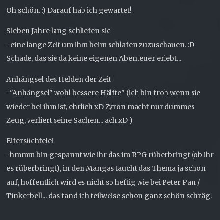
Oh schön. :) Darauf hab ich gewartet!
Sieben Jahre lang schliefen sie
-eine lange Zeit um ihm beim schlafen zuzuschauen. :D
Schade, das sie da keine eigenen Abenteuer erlebt...
Anhängsel des Helden der Zeit
-"Anhängsel" wohl bessere Hälfte" (ich bin froh wenn sie
wieder bei ihm ist, ehrlich xD Zyron macht nur dummes
Zeug, verliert seine Sachen... ach xD )
Eifersüchtelei
-hmmm bin gespannt wie ihr das im RPG rüberbringt (ob ihr
es rüberbringt), in den Mangas taucht das Thema ja schon
auf, hoffentlich wird es nicht so heftig wie bei Peter Pan /
Tinkerbell... das fand ich teilweise schon ganz schön schräg.