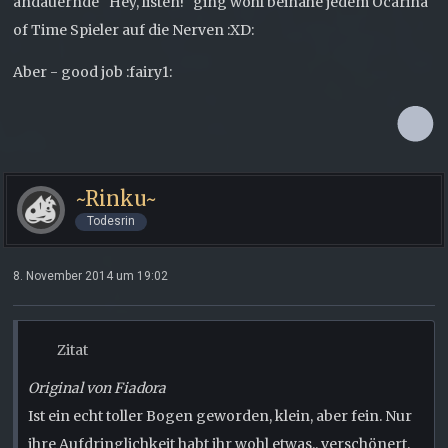
andauernde "Hey, listen!" ging wohl beinahe jedem Ocarina
of Time Spieler auf die Nerven :XD:
Aber - good job :fairy1:
~Rinku~
Todesrin
8. November 2014 um 19:02
Zitat
Original von Fiadora
Ist ein echt toller Bogen geworden, klein, aber fein. Nur
ihre Aufdringlichkeit habt ihr wohl etwas.. verschönert.