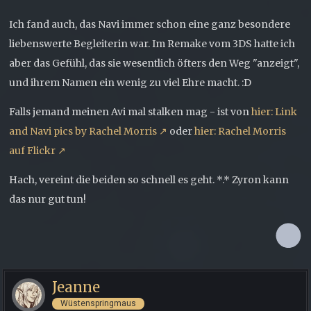
Ich fand auch, das Navi immer schon eine ganz besondere
liebenswerte Begleiterin war. Im Remake vom 3DS hatte ich
aber das Gefühl, das sie wesentlich öfters den Weg "anzeigt",
und ihrem Namen ein wenig zu viel Ehre macht. :D
Falls jemand meinen Avi mal stalken mag - ist von
hier: Link
and Navi pics by Rachel Morris
oder
hier: Rachel Morris
auf Flickr
Hach, vereint die beiden so schnell es geht. *.* Zyron kann
das nur gut tun!
Jeanne
Wüstenspringmaus