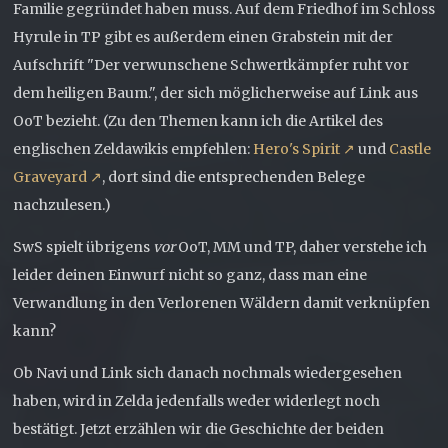
Familie gegründet haben muss. Auf dem Friedhof im Schloss
Hyrule in TP gibt es außerdem einen Grabstein mit der
Aufschrift "Der verwunschene Schwertkämpfer ruht vor
dem heiligen Baum.", der sich möglicherweise auf Link aus
OoT bezieht. (Zu den Themen kann ich die Artikel des
englischen Zeldawikis empfehlen:
Hero's Spirit
und
Castle
Graveyard
, dort sind die entsprechenden Belege
nachzulesen.)
SwS spielt übrigens
vor
OoT, MM und TP, daher verstehe ich
leider deinen Einwurf nicht so ganz, dass man eine
Verwandlung in den Verlorenen Wäldern damit verknüpfen
kann?
Ob Navi und Link sich danach nochmals wiedergesehen
haben, wird in Zelda jedenfalls weder widerlegt noch
bestätigt. Jetzt erzählen wir die Geschichte der beiden