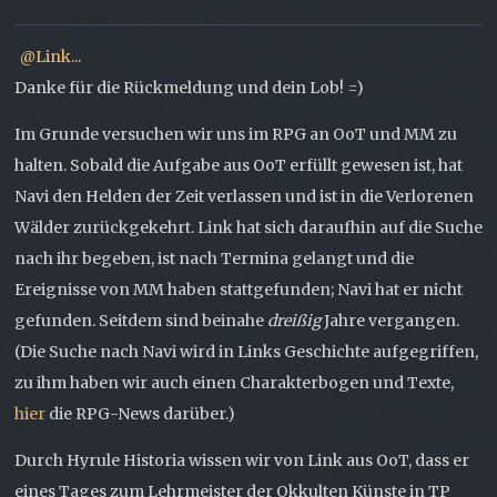
Link...
Danke für die Rückmeldung und dein Lob! =)
Im Grunde versuchen wir uns im RPG an OoT und MM zu
halten. Sobald die Aufgabe aus OoT erfüllt gewesen ist, hat
Navi den Helden der Zeit verlassen und ist in die Verlorenen
Wälder zurückgekehrt. Link hat sich daraufhin auf die Suche
nach ihr begeben, ist nach Termina gelangt und die
Ereignisse von MM haben stattgefunden; Navi hat er nicht
gefunden. Seitdem sind beinahe
dreißig
Jahre vergangen.
(Die Suche nach Navi wird in Links Geschichte aufgegriffen,
zu ihm haben wir auch einen Charakterbogen und Texte,
hier
die RPG-News darüber.)
Durch Hyrule Historia wissen wir von Link aus OoT, dass er
eines Tages zum Lehrmeister der Okkulten Künste in TP