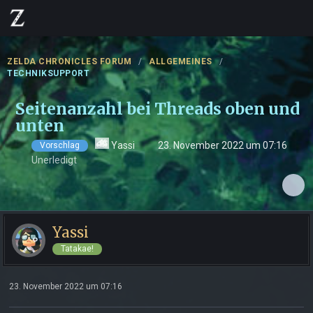
ZELDA CHRONICLES FORUM
ALLGEMEINES
TECHNIKSUPPORT
Seitenanzahl bei Threads oben und
unten
Yassi
23. November 2022 um 07:16
Vorschlag
Unerledigt
Yassi
Tatakae!
23. November 2022 um 07:16