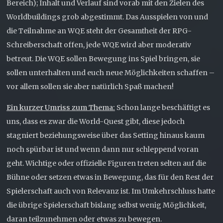
Bereich); Inhalt und Verlauf sind vorab mit den Zielen des
Worldbuildings grob abgestimmt. Das Ausspielen von und
die Teilnahme an WQE steht der Gesamtheit der RPG-
Schreiberschaft offen, jede WQE wird aber moderativ
betreut. Die WQE sollen Bewegung ins Spiel bringen, sie
sollen unterhalten und euch neue Möglichkeiten schaffen –
vor allem sollen sie aber natürlich Spaß machen!
Ein kurzer Umriss zum Thema:
Schon lange beschäftigt es
uns, dass es zwar die World-Quest gibt, diese jedoch
stagniert beziehungsweise über das Setting hinaus kaum
noch spürbar ist und wenn dann nur schleppend voran
geht. Wichtige oder offizielle Figuren treten selten auf die
Bühne oder setzen etwas in Bewegung, das für den Rest der
Spielerschaft auch von Relevanz ist. Im Umkehrschluss hatte
die übrige Spielerschaft bislang selbst wenig Möglichkeit,
daran teilzunehmen oder etwas zu bewegen.