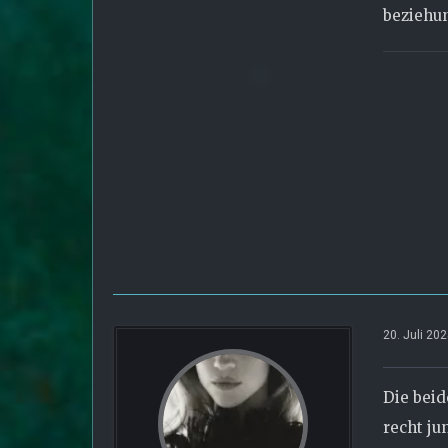
beziehu
20. Juli 20
Die beid
recht ju