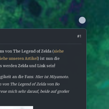
#1
lms
von
The Legend of Zelda
(
siehe
iehe unseren Artikel
) ist nun die
as werden
Zelda
und
Link
sein!
gikeit an die Fans:
Hier ist Miyamoto.
m von The Legend of Zelda von Bo
eue mich sehr darauf, beide auf großer