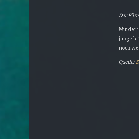
Der Film
Mit der
junge br
noch wen
Quelle:
S