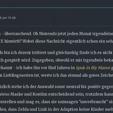
25 um 15:44
- überraschend. Ob Nintendo jetzt jeden Monat irgendein
 X hinwirft? Wobei diese Nachricht eigentlich schon ein seh
ls bin ich dezent irritiert und gleichzeitig finde ich es ni
h gespielt wird. Zugegeben, obwohl er mir irgendwie bekan
kannt - ich habe ihn vor fünf Jahren in
Spuk in Bly Manor
g
n Lieblingsserien ist, werte ich das einmal als gutes Zeich
zlich stehe ich der Auswahl sonst neutral bis positiv geg
ieso Maske und Kostüm entscheidend sein, trotzdem kann 
orstellen und mag es, dass sie sozusagen "unverbraucht" si
ßen, dass Zelda und Link in der Adaption keine Kinder meh