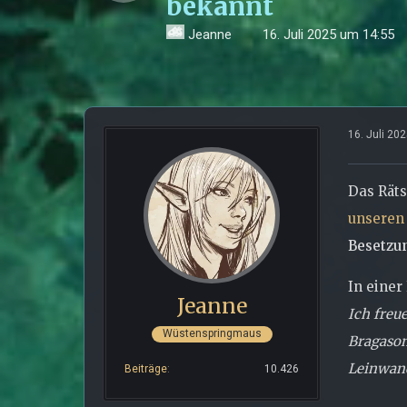
bekannt
Jeanne
16. Juli 2025 um 14:55
16. Juli 20
Das Räts
unseren 
Besetzu
In einer
Jeanne
Ich freu
Wüstenspringmaus
Bragason
Leinwand
Beiträge
10.426