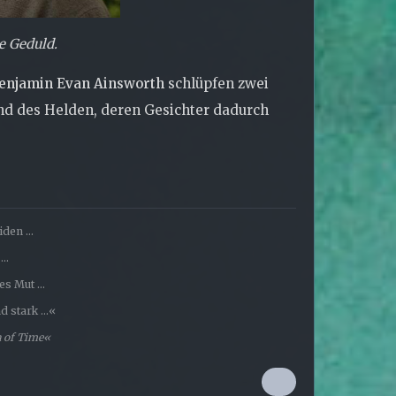
e Geduld.
enjamin Evan Ainsworth
schlüpfen zwei
und des Helden, deren Gesichter dadurch
den ...
..
s Mut ...
 stark ...«
a of Time«