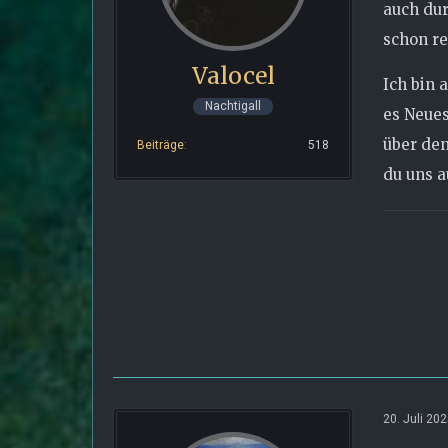
auch dur
schon re
Valocel
Ich bin 
Nachtigall
es Neues
über den
Beiträge
518
du uns a
20. Juli 20