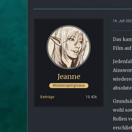
16. Juli 20
Das kam 
Film auf
Jedenfal
Ainswort
Jeanne
wiederer
Wüstenspringmaus
absolute
Beiträge
10.426
Grundsät
wohl sow
Rollen v
erschlie