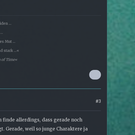
den ...
..
s Mut ...
 stark ...«
a of Time«
#3
h finde allerdings, dass gerade noch
t. Gerade, weil so junge Charaktere ja