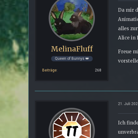
Da mir d
Animatio
alles zu
Alice in
MelinaFluff
Freue mi
Queen of Bunnys 👑
vorstelle
Beiträge
268
21. Juli 20
Ich find
unverbra