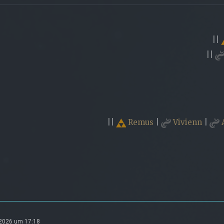
||
||
||
Remus
|
Vivienn
|
 2026 um 17:18