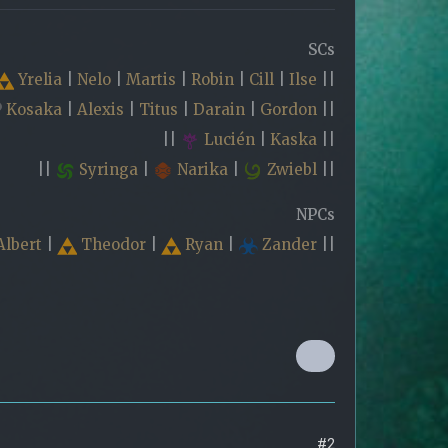
SCs
Yrelia
|
Nelo
|
Martis
|
Robin
|
Cill
|
Ilse
||
Kosaka
|
Alexis
|
Titus
|
Darain
|
Gordon
||
||
Lucién
|
Kaska
||
||
Syringa
|
Narika
|
Zwiebl
||
NPCs
Albert
|
Theodor
|
Ryan
|
Zander
||
#2