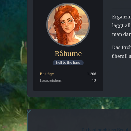
Ergänzu
laggt al
man dann
Das Prob
Râhume
überall
hell to the liars
Beiträge
1.206
Lesezeichen
12
Du hast noch kein Benutz