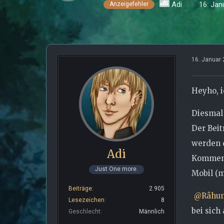
Adi
16. Jan
Anzeigefehler
16. Januar
Heyho, i
Diesmal
Der Beit
werden d
Adi
Komment
Just One more.
Mobil (m
Beiträge
2.905
Râhu
Lesezeichen
8
bei sich
Geschlecht
Männlich