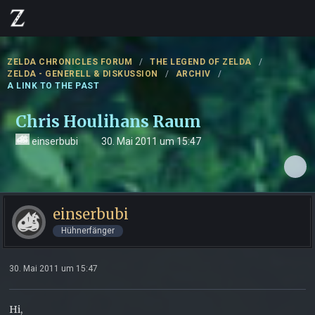
ZELDA CHRONICLES FORUM
THE LEGEND OF ZELDA
ZELDA - GENERELL & DISKUSSION
ARCHIV
A LINK TO THE PAST
Chris Houlihans Raum
einserbubi
30. Mai 2011 um 15:47
einserbubi
Hühnerfänger
30. Mai 2011 um 15:47
Hi,