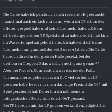
Die Tante habe ich persönlich auch reeelativ oft gebraucht,
manchmal auch einfach nur dann, wenn ich TP schon des
öfteren gespielt habe und keine Lust mehr habe. z.Z. kann
ich bestätigen, einen TP Spielstand zu haben, wo ich mit Link
im Wassertempel aufgehört hatte. Ich hatte einfach keine
Lust mehr, nun gammelt der seit 3 oder 4 Jahren. Die Tante
habe ich direkt in der großen Halle gesetzt, bei der
drehbaren Treppe xD das weiß ich noch ganz genau ^^
Aber bei Farore's Donnersturm war das nie der Fall....
Ich muss aber zugeben, dass ich OoT viel vorher als LP
gesehen habe, bevor mir mein damalige Freund die N64 mit
Spiel geschenkt hat. Daher bin ich mit meinem
fotografischen Gedächtnis durch OoT gesaust.
Bei TP habe ich mir das LP gucken verkniffen, lediglich bei