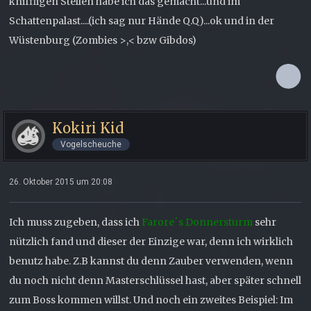
kniffligen Stellen habe ich das gemacht...und im
Schattenpalast....(ich sag nur Hände Q.Q)...ok und in der
Wüstenburg (Zombies >,< bzw Gibdos)
Kokiri Kid
Vogelscheuche
26. Oktober 2015 um 20:08
Ich muss zugeben, dass ich
Farore´s Donnersturm
sehr
nützlich fand und dieser der Einzige war, denn ich wirklich
benutz habe. Z.B kannst du denn Zauber verwenden, wenn
du noch nicht denn Masterschlüssel hast, aber später schnell
zum Boss kommen willst. Und noch ein zweites Beispiel: Im