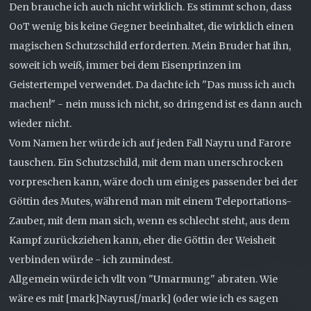
Den brauche ich auch nicht wirklich. Es stimmt schon, dass
OoT wenig bis keine Gegner beeinhaltet, die wirklich einen
magischen Schutzschild erforderten. Mein Bruder hat ihn,
soweit ich weiß, immer bei dem Eisenprinzen im
Geistertempel verwendet. Da dachte ich "Das muss ich auch
machen!" - nein muss ich nicht, so dringend ist es dann auch
wieder nicht.
Vom Namen her würde ich auf jeden Fall Nayru und Farore
tauschen. Ein Schutzschild, mit dem man unerschrocken
vorpreschen kann, wäre doch um einiges passender bei der
Göttin des Mutes, während man mit einem Teleportations-
Zauber, mit dem man sich, wenn es schlecht steht, aus dem
Kampf zurückziehen kann, eher die Göttin der Weisheit
verbinden würde - ich zumindest.
Allgemein würde ich vllt von "Umarmung" abraten. Wie
wäre es mit [mark]Nayrus[/mark] (oder wie ich es sagen