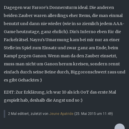
Dagegen war Farore's Donnersturm ideal. Die anderen
beiden Zauber waren allerdings eher Items, die man einmal
benutzt und dann nie wieder (wie in so ziemlich jedem AAA-
Game heutzutage, ganz ehrlich). Din's Inferno eben für die
Fackelrätsel. Nayru's Umarmung kam bei mir nur an einer
Stelle im Spiel zum Einsatz und zwar ganz am Ende, beim
Kampf gegen Ganon. Wenn man da den Zauber einsetzt,
muss man nicht um Ganon herum kreisen, sondern rennt
einfach durch seine Beine durch, Biggoronschwert raus und
es gibt Gehacktes :)
EDIT: Zur Erklärung, ich war 10 als ich OoT das erste Mal
gespielt hab, deshalb die Angst und so :)
2 Mal editiert, zuletzt von
Jeune Apatride
(
25. Mai 2015 um 11:49
)