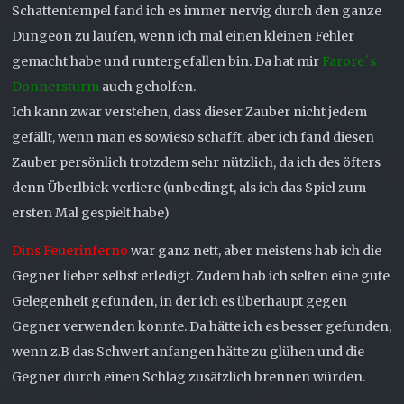
Schattentempel fand ich es immer nervig durch den ganze
Dungeon zu laufen, wenn ich mal einen kleinen Fehler
gemacht habe und runtergefallen bin. Da hat mir
Farore´s
Donnersturm
auch geholfen.
Ich kann zwar verstehen, dass dieser Zauber nicht jedem
gefällt, wenn man es sowieso schafft, aber ich fand diesen
Zauber persönlich trotzdem sehr nützlich, da ich des öfters
denn Überlbick verliere (unbedingt, als ich das Spiel zum
ersten Mal gespielt habe)
Dins Feuerinferno
war ganz nett, aber meistens hab ich die
Gegner lieber selbst erledigt. Zudem hab ich selten eine gute
Gelegenheit gefunden, in der ich es überhaupt gegen
Gegner verwenden konnte. Da hätte ich es besser gefunden,
wenn z.B das Schwert anfangen hätte zu glühen und die
Gegner durch einen Schlag zusätzlich brennen würden.