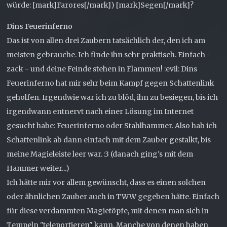
würde: [mark]Farores[/mark]) [mark]Segen[/mark]?
Dins Feuerinferno
Das ist von allen drei Zaubern tatsächlich der, den ich am
meisten gebrauche. Ich finde ihn sehr praktisch. Einfach -
zack - und deine Feinde stehen in Flammen! :evil: Dins
Feuerinferno hat mir sehr beim Kampf gegen Schattenlink
geholfen. Irgendwie war ich zu blöd, ihn zu besiegen, bis ich
irgendwann entnervt nach einer Lösung im Internet
gesucht habe: Feuerinferno oder Stahlhammer. Also hab ich
Schattenlink ab dann einfach mit dem Zauber gestalkt, bis
meine Magieleiste leer war. :3 (danach ging's mit dem
Hammer weiter...)
Ich hätte mir vor allem gewünscht, dass es einen solchen
oder ähnlichen Zauber auch in TWW gegeben hätte. Einfach
für diese verdammten Magietöpfe, mit denen man sich in
Tempeln "teleportieren" kann. Manche von denen haben