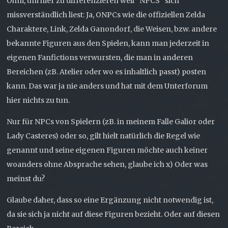
Öhm, um hier zu differenzieren weil "NPCS" sich
missverständlich liest: Ja, ONPCs wie die offiziellen Zelda
Charaktere, Link, Zelda Ganondorf, die Weisen, bzw. andere
bekannte Figuren aus den Spielen, kann man jederzeit in
eigenen Fanfictions verwursten, die man in anderen
Bereichen (zB. Atelier oder wo es inhaltlich passt) posten
kann. Das war ja nie anders und hat mit dem Unterforum
hier nichts zu tun.
Nur für NPCs von Spielern (zB. in meinem Falle Galior oder
Lady Casteres) oder so, gilt hielt natürlich die Regel wie
genannt und seine eigenen Figuren möchte auch keiner
woanders ohne Absprache sehen, glaube ich x) Oder was
meinst du?
Glaube daher, dass so eine Ergänzung nicht notwendig ist,
da sie sich ja nicht auf diese Figuren bezieht. Oder auf diesen