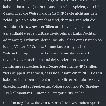
Verständlichkeit auch den Begriff NPC differenzieren. Wir
haben - im RPG - (i) ONPCs aus den Zelda-Spielen, z.B. Link,
Ganondorf, die Weisen, dann (ii) ONPCs die nicht aus den
Zelda-Spielen direkt entlehnt sind, aber m.E. indirekt die
Funktion eines ONPCs erfüllen und im Alltag auch so
gehandhabt werden, z.B. Zelda-Aurelia als Links Tochter
oder König Harkinian, der in OoT als Zeldas Vater namenlos
ist, (iii) Völker-NPCs bzw. Sammelaccounts, die in der
Wahrnehmung m.E. eine Art Zwischeninstanz zwischen
ONPC / NPC einnehmen und (iv) Spieler-NPCs, wie Du
richtig angesprochen hast, Deine oder meine NPCs. Allen
vier Gruppen ist gemein, dass sie allesamt einen NPC-Bogen
haben (oder haben sollten) und trotz ihrer Funktion (ONPC
direkt/indirekter Spielbezug, Völkeraccount-NPC, Spieler-
NPC) allesamt m.E. unter die Kategorie NPC fallen.
Gilt also Regel #04, die von NPCs in ihrer Gesamtheit spricht