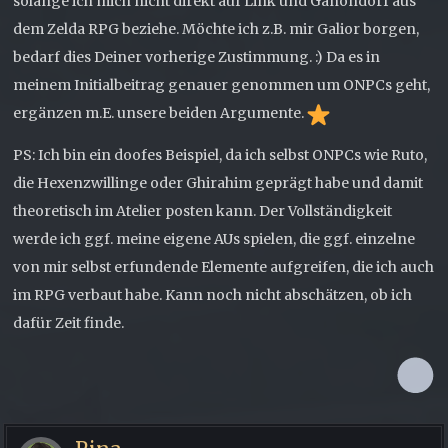
solange ich mich nicht direkt auf Link und Ganondorf aus
dem Zelda RPG beziehe. Möchte ich z.B. mir Galior borgen,
bedarf dies Deiner vorherige Zustimmung. :) Da es in
meinem Initialbeitrag genauer genommen um ONPCs geht,
ergänzen m.E. unsere beiden Argumente.
PS: Ich bin ein doofes Beispiel, da ich selbst ONPCs wie Ruto,
die Hexenzwillinge oder Ghirahim geprägt habe und damit
theoretisch im Atelier posten kann. Der Vollständigkeit
werde ich ggf. meine eigene AUs spielen, die ggf. einzelne
von mir selbst erfundende Elemente aufgreifen, die ich auch
im RPG verbaut habe. Kann noch nicht abschätzen, ob ich
dafür Zeit finde.