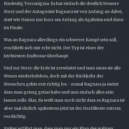
Eindeutig Terranigma. Es hat einfach die deutlich bessere
Story und der Antagonist Ragnara ist von Anfang an dabei,
statt wie Ganon nur kurz am Anfang als Agahnim und dann
im Finale.
Was an Ragnara allerdings ein schwerer Kampf sein soll,
erschließt sich mir echt nicht. Der Typ ist einer der
leichtesten Endbosse überhaupt.
Und zur Story: die Erde ist zerwüstet und man muss sie alle
Wesen wiederbeleben, doch mit der Rückkehr der
Menschen gehts erst richtig los - zumal Ragnara ja meint
dass man genug getan habe und nun einfach alles sein
lassen solle. Klar, da weiß man noch nicht dass es Ragnara ist
aber mal ehrlich: spätestens jetzt ist der Dorfälteste extrem
verdächtig.
Später erfährt man, dass man nur ein Klon des wahren