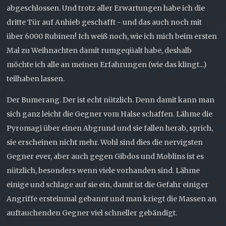
25.1.12 Ebene 3 der zweiten Tür wurde hinzugefügt.
-endlich ist auch die nächste Ebene oben... Ich
abgeschlossen. Und trotz aller Erwartungen habe ich die
(Ebene 2 Komplett)
entschuldige mich für die lange Wartezeit, doch Zelda SS
dritte Tür auf Anhieb geschafft - und das auch noch mit
25.1.12 Endlich: Sie ist fertig
musste ja erstmal genau analysiert werden, was mich
über 6000 Rubinen! Ich weiß noch, wie ich mich beim ersten
150h gekostet hat.
Mal zu Weihnachten damit rumgeqüalt habe, deshalb
-Endlich ist die letzte Tür geschrieben. Jetzt fehlt nur
möchte ich alle an meinen Erfahrungen (wie das klingt...)
noch Ebene drei der zweiten Tür und das ist die Lösung
teilhaben lassen.
vollständig.
Der Bumerang. Der ist echt nützlich. Denn damit kann man
-Danke für eure Geduld... Sie ist endlich fertig.
sich ganz leicht die Gegner vom Halse schaffen. Lähme die
-Ich spreche noch einen gesonderten Dank an
Vyserhad
Pyromagi über einen Abgrund und sie fallen herab, sprich,
aus, der mir ein wenig mit der richtigen Grammatik
sie erscheinen nicht mehr. Wohl sind dies die nervigsten
geholfen hat. Danke^^
Gegner ever, aber auch gegen Gibdos und Moblins ist es
nützlich, besonders wenn viele vorhanden sind. Lähme
einige und schlage auf sie ein, damit ist die Gefahr einiger
Angriffe ersteinmal gebannt und man kriegt die Massen an
auftauchenden Gegner viel schneller gebändigt.