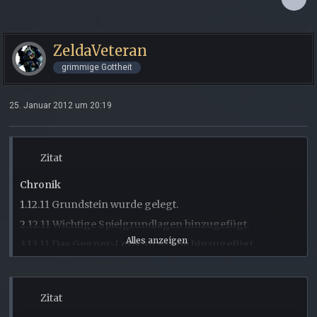
ZeldaVeteran
grimmige Gottheit
25. Januar 2012 um 20:19
Zitat
Chronik
1.12.11 Grundstein wurde gelegt.
2.12.11 Wichtige Spielgrundlagen hinzugefügt.
Alles anzeigen
3.12.11 Das Gegner-Lexikon wurde hinzugefügt.
4.12.11 Behebung von einigen Rechtschreibfehlern.
Richtige Mehrzahl von Pyromagus wurde hinzugefügt.
Zitat
5.12.11 Ebene eins der ersten Tür wurde hinzugefügt.