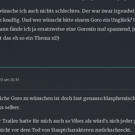
ünsche ich auch nichts schlechtes. Der war zwar irgendwi
m knuffig. Und wer wünscht bitte einem Goro ein Unglück
nn fände ich ja ersatzweise eine Goronin mal spannend, jus
t das eh so ein Thema xD)
023 um 20:31
iche Goro zu wünschen ist doch fast genauso blasphemisch, 
s selber.
r Trailer hatte für mich auch so Vibes als würd's nich jeder
nicht vor dem Tod von Hauptcharakteren zurückschreckt.