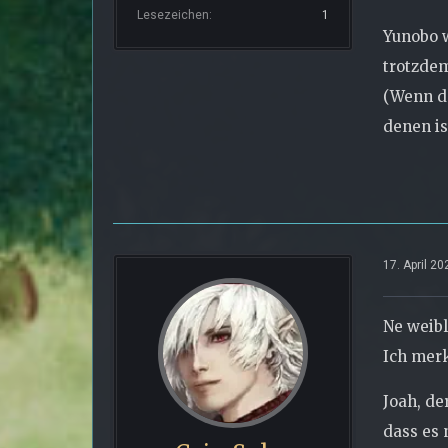
Lesezeichen
1
Yunobo w
trotzde
(Wenn da
denen is
17. April 2
Ne weibl
Ich merk
Joah, de
dass es 