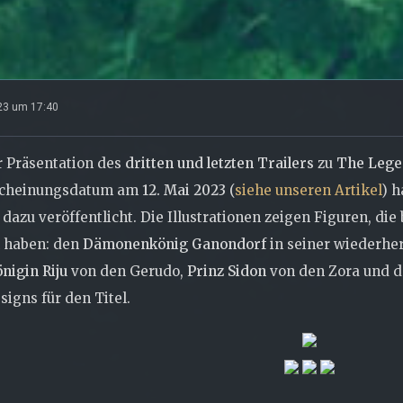
023 um 17:40
r Präsentation des
dritten und letzten Trailers
zu
The Legen
scheinungsdatum am
12. Mai 2023
(
siehe unseren Artikel
) 
dazu veröffentlicht. Die Illustrationen zeigen Figuren, die 
n haben:
den
Dämonenkönig G
anondorf
in seiner wiederher
nigin Riju
von den Gerudo,
Prinz Sidon
von den Zora und d
signs für den Titel.