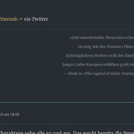
intendo
via Twitter
»Zeit entschwindet, Menschen schei
In ewig wie des Wassers Fluss .
Zu königlichem Streben reift des Kinde
Junger Liebe Knospen erblühen groß und
– Shiek in »The Legend of Zelda: Ocarin
023 um 18:05
Charaktere sehe alle so cool aus. Das weckt bereits die Neug