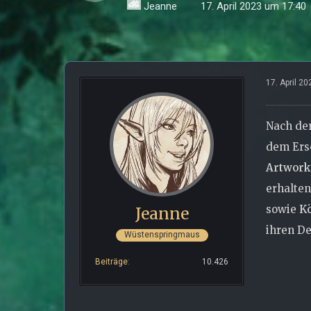
Jeanne
17. April 2023 um 17:40
17. April 2
Nach de
dem Er
Artwork
erhalte
sowie
Kö
Jeanne
ihren De
Wüstenspringmaus
Beiträge
10.426