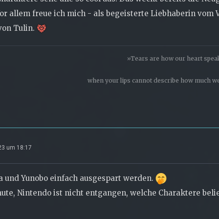
or allem freue ich mich - als begeisterte Liebhaberin vom 
 von Tulin.
»Tears are how our heart spea
when your lips cannot describe how much we
023 um 18:17
a und Yunobo einfach ausgespart werden.
ute, Nintendo ist nicht entgangen, welche Charaktere beli