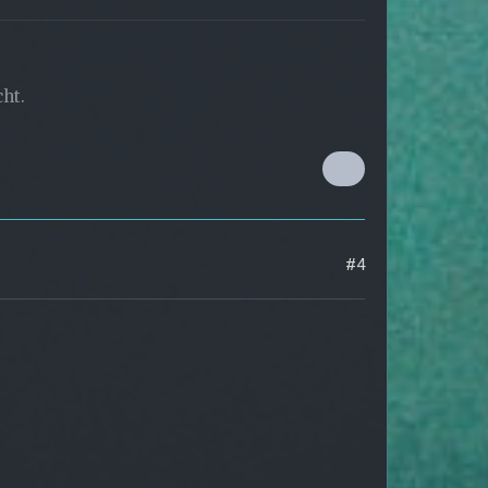
cht.
#4