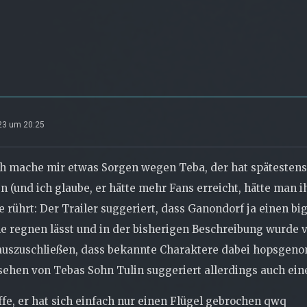
023 um 20:25
h mache mir etwas Sorgen wegen Teba, der hat spätestens
n (und ich glaube, er hätte mehr Fans erreicht, hätte ma
e rührt: Der Trailer suggeriert, dass Ganondorf ja einen bi
le regnen lässt und in der bisherigen Beschreibung wurde
t auszuschließen, dass bekannte Charaktere dabei hopsge
ehen von Tebas Sohn Tulin suggeriert allerdings auch ein
hoffe, er hat sich einfach nur einen Flügel gebrochen qwq