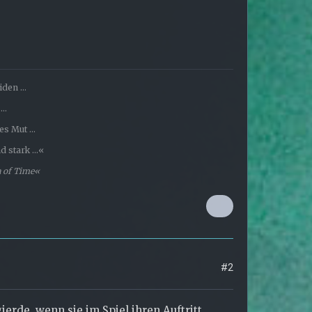
den ...
..
s Mut ...
 stark ...«
a of Time«
#2
ierde, wenn sie im Spiel ihren Auftritt