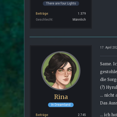
There are four Lights
Beiträge
1.379
Geschlecht
Männlich
17. April 2
Same. Ic
gestohle
die Sorg
(?) Hyru
... nich
Rina
Das Auss
In Dreamland
... ich 
Beiträge
2.745