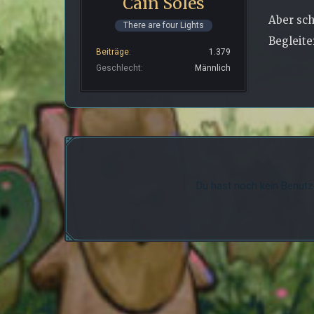
Cain Soles
Aber sch
There are four Lights
Begleite
Beiträge
1.379
Geschlecht
Männlich
Du hast noch kein Benutz