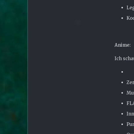
Le
Ko
Anime:
Ich sch
Ze
Mu
FL
In
Pu