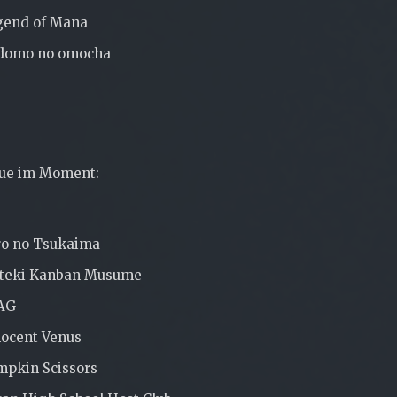
gend of Mana
domo no omocha
aue im Moment:
ro no Tsukaima
teki Kanban Musume
AG
nocent Venus
mpkin Scissors