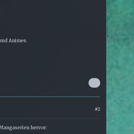
 und Animes.
#2
 Mangaserien hervor: