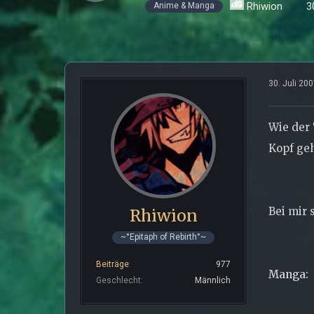
Rhiwion
3
Anime & Manga
30. Juli 20
Wie der
Kopf ge
Bei mir s
Rhiwion
~°Epitaph of Rebirth°~
Beiträge
977
Manga:
Geschlecht
Männlich