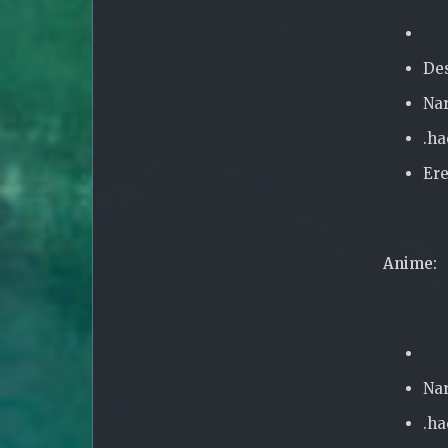
Des
Na
.ha
Er
Anime:
Nar
.ha