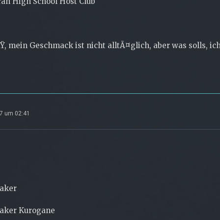
an High School Host Club
Ÿ, mein Geschmack ist nicht alltÃ¤glich, aber was solls, ich
07 um 02:41
aker
aker Kurogane