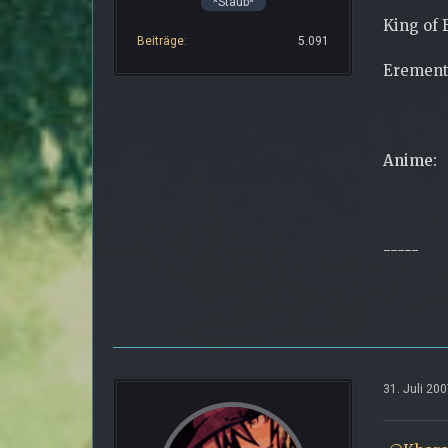
*Staub*
King of 
Beiträge
5.091
Erement
Anime:
-----
31. Juli 20