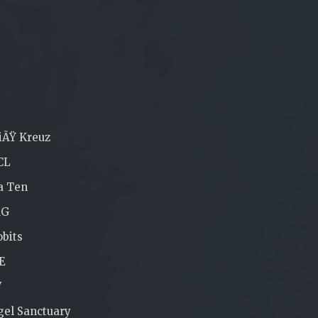
iÃŸ Kreuz
CL
a Ten
MG
bits
E
V
el Sanctuary