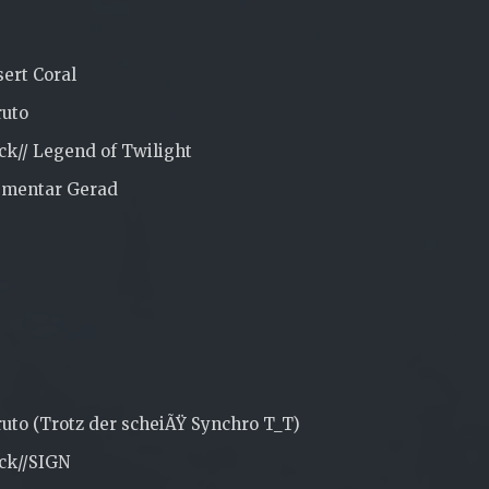
ert Coral
ruto
ck// Legend of Twilight
ementar Gerad
uto (Trotz der scheiÃŸ Synchro T_T)
ck//SIGN