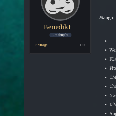
Manga:
Benedikt
Grashüpfer
Beiträge
133
We
FL
Pit
O
Cho
NG
D'
Ang