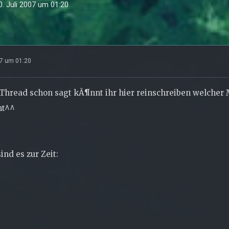
0. Juli 2007 um 01:20
07 um 01:20
 Thread schon sagt kÃ¶nnt ihr hier reinschreiben welche
ht^^
ind es zur Zeit: