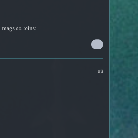
 mags so. :eins:
#3