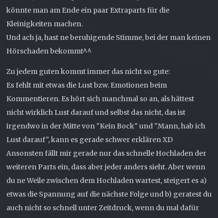
könnte man am Ende ein paar Extraparts für die
Kleinigkeiten machen.
Und ach ja, hast ne beruhigende Stimme, bei der man keinen
Hörschaden bekommt^^
Zu jedem guten kommt immer das nicht so gute:
Es fehlt mit etwas die Lust bzw. Emotionen beim
Kommentieren. Es hört sich manchmal so an, als hättest
nicht wirklich Lust darauf und selbst das nicht, das ist
irgendwo in der Mitte von "Kein Bock" und "Mann, hab ich
Lust darauf", kann es gerade schwer erklären XD
Ansonsten fällt mir gerade nur das schnelle Hochladen der
weiteren Parts ein, dass aber jeder anders sieht. Aber wenn
du ne Weile zwischen dem Hochladen wartest, steigert es a)
etwas die Spannung auf die nächste Folge und b) geratest du
auch nicht so schnell unter Zeitdruck, wenn du mal dafür