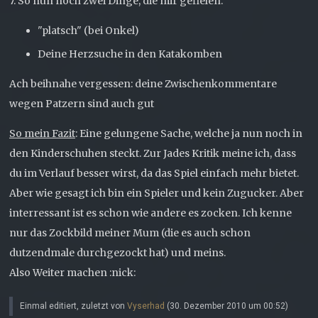
7. So nun noch zwei Dinge, die mir gefielen.
"platsch" (bei Onkel)
Deine Herzsuche in den Katakomben
Ach beihnahe vergessen: deine Zwischenkommentare
wegen Patzern sind auch gut
So mein Fazit
: Eine gelungene Sache, welche ja nun noch in
den Kinderschuhen steckt. Zur Jades Kritik meine ich, dass
du im Verlauf besser wirst, da das Spiel einfach mehr bietet.
Aber wie gesagt ich bin ein Spieler und kein Zugucker. Aber
interressant ist es schon wie andere es zocken. Ich kenne
nur das Zockbild meiner Mum (die es auch schon
dutzendmale durchgezockt hat) und meins.
Also Weiter machen :nick:
Einmal editiert, zuletzt von
Vyserhad
(
30. Dezember 2010 um 00:52
)