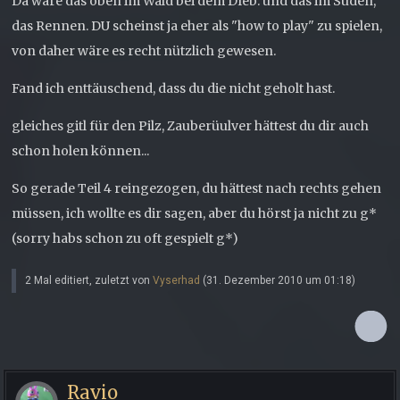
Da wäre das oben im Wald bei dem DIeb. und das im Süden,
das Rennen. DU scheinst ja eher als "how to play" zu spielen,
von daher wäre es recht nützlich gewesen.
Fand ich enttäuschend, dass du die nicht geholt hast.
gleiches gitl für den Pilz, Zauberüulver hättest du dir auch
schon holen können...
So gerade Teil 4 reingezogen, du hättest nach rechts gehen
müssen, ich wollte es dir sagen, aber du hörst ja nicht zu g*
(sorry habs schon zu oft gespielt g*)
2 Mal editiert, zuletzt von
Vyserhad
(
31. Dezember 2010 um 01:18
)
Ravio