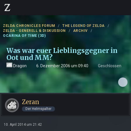
ZELDA CHRONICLES FORUM
THE LEGEND OF ZELDA
ZELDA - GENERELL & DISKUSSION
ARCHIV
OCARINA OF TIME (3D)
Was war euer Lieblingsgegner in
Oot und MM?
Dragon
6. Dezember 2006 um 09:40
Geschlossen
Zeran
Der Helmspalter
10. April 2014 um 21:42